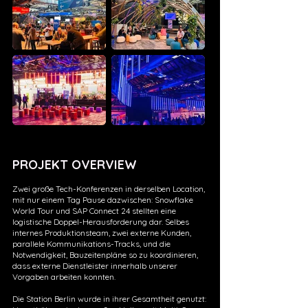
PROJEKT OVERVIEW
Zwei große Tech-Konferenzen in derselben Location,
mit nur einem Tag Pause dazwischen: Snowflake
World Tour und SAP Connect 24 stellten eine
logistische Doppel-Herausforderung dar. Selbes
internes Produktionsteam, zwei externe Kunden,
parallele Kommunikations-Tracks, und die
Notwendigkeit, Bauzeitenpläne so zu koordinieren,
dass externe Dienstleister innerhalb unserer
Vorgaben arbeiten konnten.
Die Station Berlin wurde in ihrer Gesamtheit genutzt: