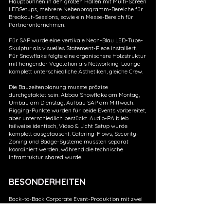
Hauptbühnen in den großen Hallen mit Multi-Screen
LEDSetups, mehrere Nebenprogramm-Bereiche für
Breakout-Sessions, sowie ein Messe-Bereich für
Partnerunternehmen.
Für SAP wurde eine vertikale Neon-Blau LED-Tube-
Skulptur als visuelles Statement-Piece installiert.
Für Snowflake folgte eine organischere Holzstruktur
mit hängender Vegetation als Networking-Lounge –
komplett unterschiedliche Ästhetiken, gleiche Crew.
Die Bauzeitenplanung musste präzise
durchgetaktet sein: Abbau Snowflake am Montag,
Umbau am Dienstag, Aufbau SAP am Mittwoch.
Rigging-Punkte wurden für beide Events vorbereitet,
aber unterschiedlich bestückt. Audio-PA blieb
teilweise identisch, Video & Licht Setup wurde
komplett ausgetauscht. Catering-Flows, Security-
Zoning und Badge-Systeme mussten separat
koordiniert werden, während die technische
Infrastruktur shared wurde.
BESONDERHEITEN
Back-to-Back Corporate Event-Produktion mit zwei
komplett unterschiedlichen Kunden in 72 Stunden
Turnaround. Die Herausforderung lag nicht nur in