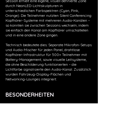
Session erhielt eine eigene, visuell definierte Zone
durch NeonLED-Lichtskulpturen in
unterschiedlichen Farbspektren (Cyan, Pink,
Orange). Die Teilnehmer nutzten Silent Conferencing
Kopfhörer-Systeme mit mehreren Audio-Kanälen –
so konnten sie zwischen Sessions wechseln, indem
sie einfach den Kanal am Kopfhörer umschalteten
und in eine andere Zone gingen.
Technisch bedeutete dies: Separate Mikrofon-Setups
und Audio-Mischer für jeden Panel, drahtlose
Kopfhörer-Infrastruktur für 500+ Teilnehmer mit
Battery-Management, sowie visuelle Leitsysteme,
die ohne Beschilderung funktionierten – die
Lichtfarbe signalisierte den Audio-Kanal. Zusätzlich
wurden Fahrzeug-Display-Flächen und
Networking-Lounges integriert.
BESONDERHEITEN
Innovative Silent Conferencing Raum-in-Raum
Architektur. Die technische Komplexität lag in der
simultanen Koordination mehrerer Audio-Streams,
der visuellen Zonierung ohne physische Wände, und
der nahtlosen User-Experience beim Kanalwechsel.
Jede „Raum“-Konstruktion brauchte eigene Neon-
Lichtsignatur, MikrofonArrays mit Noise-Cancelling