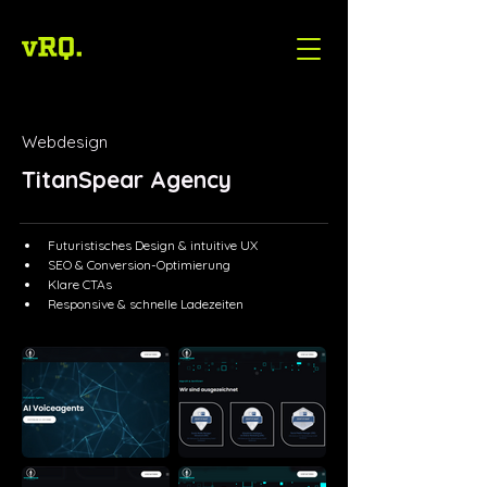
Webdesign
TitanSpear Agency
Futuristisches Design & intuitive UX
SEO & Conversion-Optimierung
Klare CTAs
Responsive & schnelle Ladezeiten