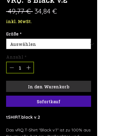
Standardpreis
Sale-
 49,77 € 
34,84 €
Preis
inkl. MwSt.
Größe
*
Anzahl
*
In den Warenkorb
Sofortkauf
tSHIRT.black v.2
Das vRQ.T-Shirt "Black v.1" ist zu 100% aus