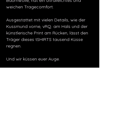
Baumwolle, hat ein ultralleichtes und
weichen Tragecomfort.
Ausgestattet mit vielen Details, wie der
Kussmund vorne, vRQ. am Hals und der
künstlerische Print am Rücken, lässt den
Träger dieses tSHIRTS tausend Küsse
regnen.
Und wir küssen euer Auge.
Material: 100% Baumwolle
FAIRTRADE & VEGAN in der Produktion
Pflege: bei max. 40 Grad waschbar
Passform: regulär (normaler Schnitt);
Oversize-Look: eine Größe größer
bestellen.
Größentabelle
Size
M
L
XL
XXL