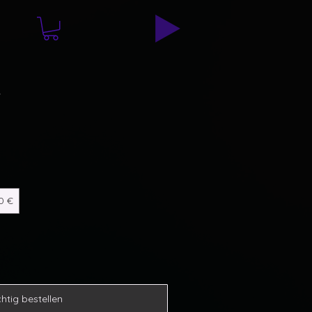
e
0 €
htig bestellen