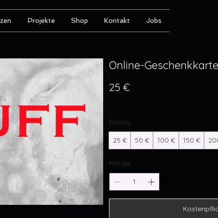
nzen
Projekte
Shop
Kontakt
Jobs
Online-Geschenkkart
25 €
Betrag
25 €
50 €
100 €
150 €
20
Menge
Kostenpflic